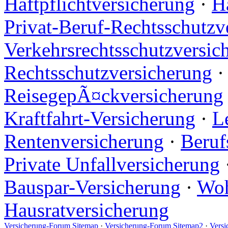
Haftpflichtversicherung
·
H
Privat-Beruf-Rechtsschutzv
Verkehrsrechtsschutzversic
Rechtsschutzversicherung
ReisegepÃ¤ckversicherung
Kraftfahrt-Versicherung
·
L
Rentenversicherung
·
Beruf
Private Unfallversicherung
Bauspar-Versicherung
·
Woh
Hausratversicherung
Versicherung-Forum Sitemap
·
Versicherung-Forum Sitemap2
·
Versi